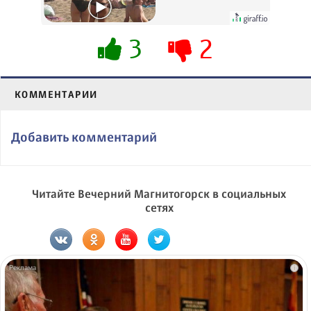
вытворяют, когда
их не видят...
3
2
КОММЕНТАРИИ
Добавить комментарий
Читайте Вечерний Магнитогорск в социальных
сетях
i