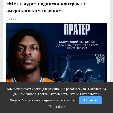
«Металлург» подписал контракт с
американским игроком
Новости
Мы используем cookie для улучшения работы сайта. Находясь на
Т-Банк выпустил карты с запахом!
i
данном сайте вы соглашаетесь с тем, что мы используем
Прочитали: 910 Комментарии: 0
2
0
Яндекс.Метрику и собираем cookie-файлы.
Принять
Подробнее
Он будет выступать на позиции атакующего защитника
Подробнее